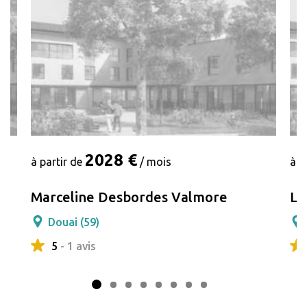
2028 €
à partir de
/ mois
à p
Marceline Desbordes Valmore
Le
Douai (59)
5
- 1 avis