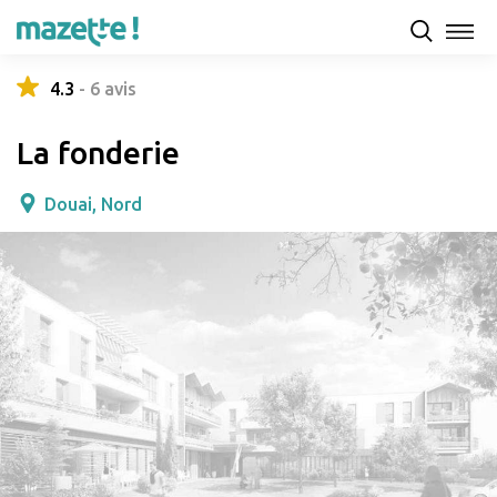
Présentation
Capacités d'accueil & tarifs
Avis
4.3
-
6
avis
La fonderie
Douai, Nord