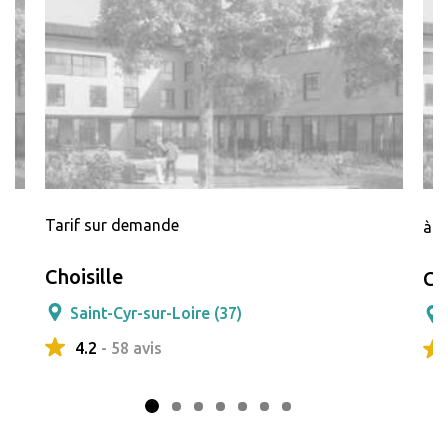
Tarif sur demande
à p
Choisille
Ch
Saint-Cyr-sur-Loire (37)
4.2
- 58 avis