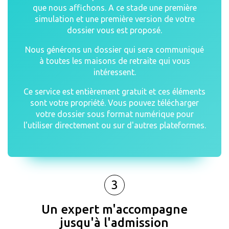
que nous affichons. A ce stade une première
simulation et une première version de votre
dossier vous est proposé.
Nous générons un dossier qui sera communiqué
à toutes les maisons de retraite qui vous
intéressent.
Ce service est entièrement gratuit et ces éléments
sont votre propriété. Vous pouvez télécharger
votre dossier sous format numérique pour
l'utiliser directement ou sur d'autres plateformes.
3
Un expert m'accompagne
jusqu'à l'admission