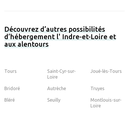
Découvrez d’autres possibilités
d’hébergement l' Indre-et-Loire et
aux alentours
Tours
Saint-Cyr-sur-
Joué-lès-Tours
Loire
Bridoré
Autrèche
Truyes
Bléré
Seuilly
Montlouis-sur-
Loire