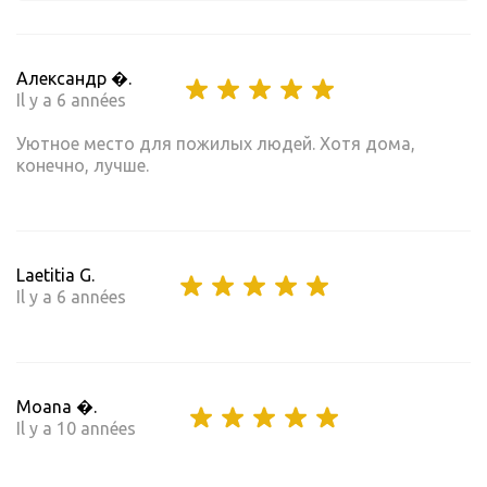
Александр �.
Il y a 6 années
Уютное место для пожилых людей. Хотя дома,
конечно, лучше.
Laetitia G.
Il y a 6 années
Moana �.
Il y a 10 années