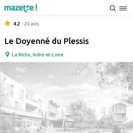
Présentation
Capacités d'accueil & tarifs
Avis
4.2
-
20
avis
Le Doyenné du Plessis
La Riche, Indre-et-Loire