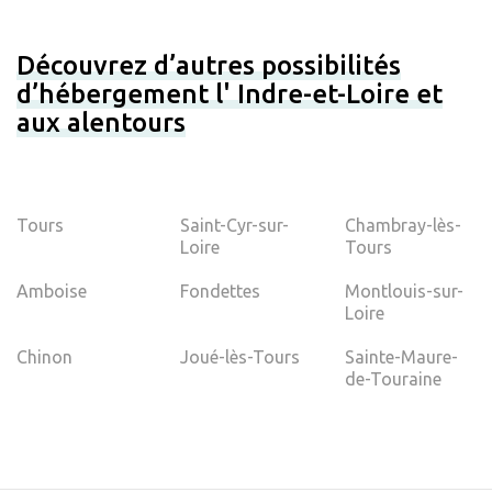
Découvrez d’autres possibilités
d’hébergement l' Indre-et-Loire et
aux alentours
Tours
Saint-Cyr-sur-
Chambray-lès-
Loire
Tours
Amboise
Fondettes
Montlouis-sur-
Loire
Chinon
Joué-lès-Tours
Sainte-Maure-
de-Touraine