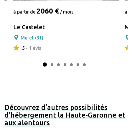
2060 €
à partir de
/ mois
à p
Le Castelet
Ma
Muret (31)
5
- 1 avis
Découvrez d’autres possibilités
d’hébergement la Haute-Garonne et
aux alentours