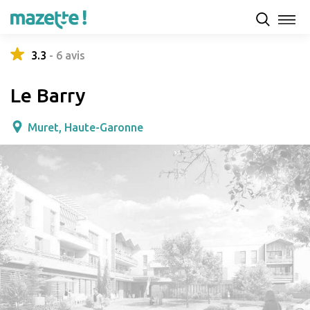
Présentation
Capacités d'accueil & tarifs
Avis
3.3
-
6
avis
Le Barry
Muret, Haute-Garonne