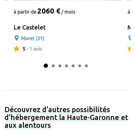
2060 €
à partir de
/ mois
à p
Le Castelet
Ma
Muret (31)
5
- 1 avis
Découvrez d’autres possibilités
d’hébergement la Haute-Garonne et
aux alentours