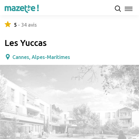
Présentation
Capacités d'accueil & tarifs
Avis
5
-
34
avis
Les Yuccas
Cannes, Alpes-Maritimes