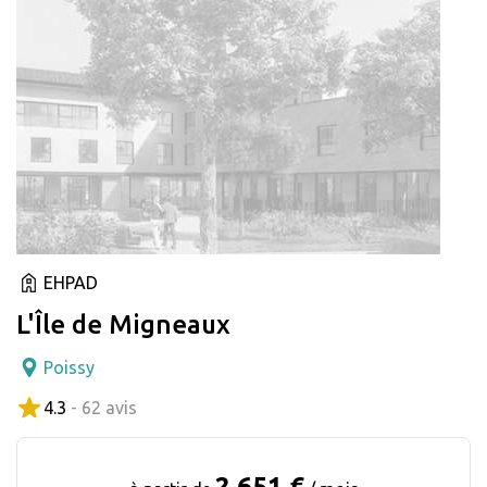
EHPAD
L'Île de Migneaux
Poissy
4.3
- 62 avis
2 651 €