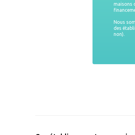
maisons d
financeme
Nous somm
des établ
non).