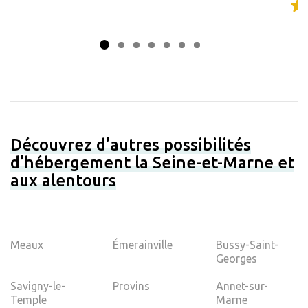
Découvrez d’autres possibilités
d’hébergement la Seine-et-Marne et
aux alentours
Meaux
Émerainville
Bussy-Saint-
Georges
Savigny-le-
Provins
Annet-sur-
Temple
Marne