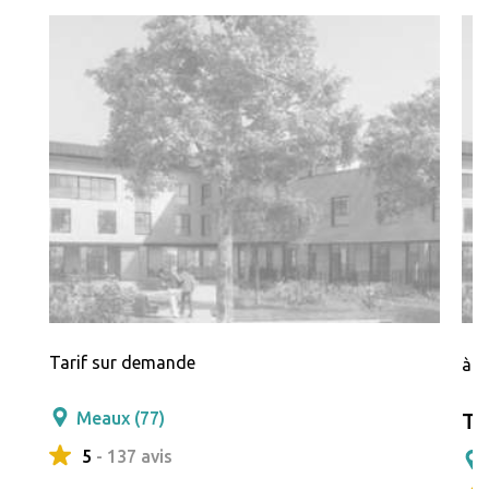
Tarif sur demande
à p
Meaux (77)
Te
5
- 137 avis