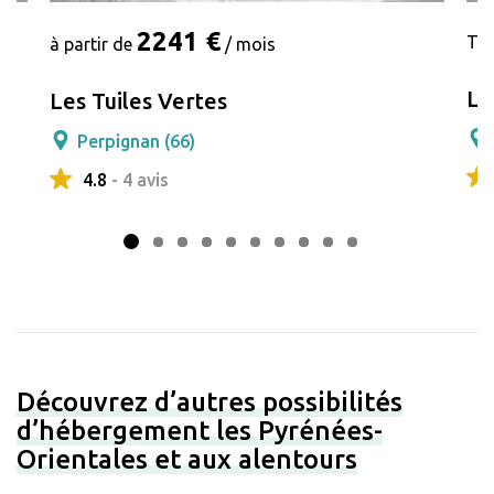
2241 €
Tar
à partir de
/ mois
Le
Les Tuiles Vertes
Perpignan (66)
4.8
- 4 avis
Découvrez d’autres possibilités
d’hébergement les Pyrénées-
Orientales et aux alentours