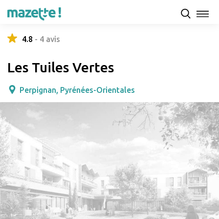
Présentation
Capacités d'accueil & tarifs
Avis
4.8
-
4
avis
Les Tuiles Vertes
Perpignan, Pyrénées-Orientales