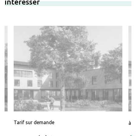
intéresser
Tarif sur demande
à p