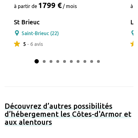
1799 €
à partir de
/ mois
à p
St Brieuc
Le
Saint-Brieuc (22)
5
- 6 avis
Découvrez d’autres possibilités
d’hébergement les Côtes-d'Armor et
aux alentours