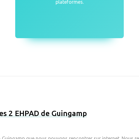
plateformes.
 les 2 EHPAD de Guingamp
 Guingamp que nous pouvons rencontrer sur internet. Nous retr