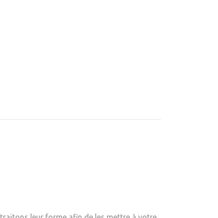
aitons leur forme afin de les mettre à votre