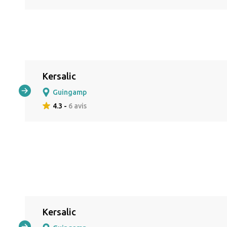
Kersalic
Guingamp
4.3 -
6 avis
Kersalic