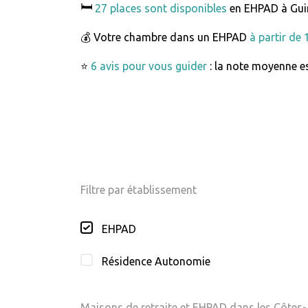
🛏️
27 places sont disponibles
en EHPAD à Gui
💰 Votre chambre dans un EHPAD
à partir de
⭐
6 avis pour vous guider
: la note moyenne es
Filtre par établissement
EHPAD
Résidence Autonomie
Maisons de retraite et EHPAD dans les Côtes-