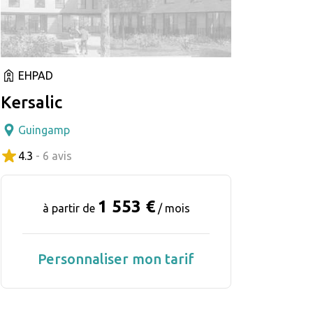
EHPAD
Kersalic
Guingamp
4.3
- 6 avis
1 553 €
à partir de
/ mois
Personnaliser mon tarif