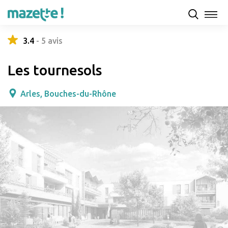
Présentation
Capacités d'accueil & tarifs
Avis
3.4
-
5
avis
Les tournesols
Arles, Bouches-du-Rhône