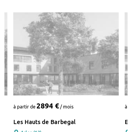
2894 €
à partir de
/ mois
à p
Les Hauts de Barbegal
En