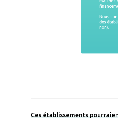
maisons d
financeme
Nous somm
des établ
non).
Ces établissements pourraien