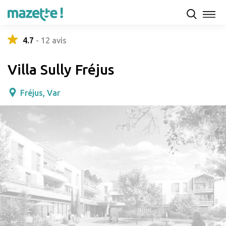
Présentation
Capacités d'accueil & tarifs
Avis
4.7
-
12
avis
Villa Sully Fréjus
Fréjus, Var