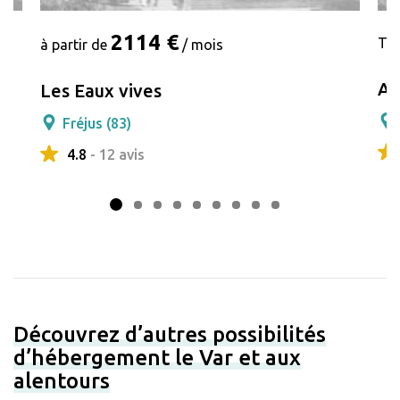
2114 €
Tar
à partir de
/ mois
As
Les Eaux vives
Fréjus (83)
4.8
- 12 avis
Découvrez d’autres possibilités
d’hébergement le Var et aux
alentours