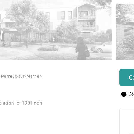
e Perreux-sur-Marne
>
C
L'
ciation loi 1901 non