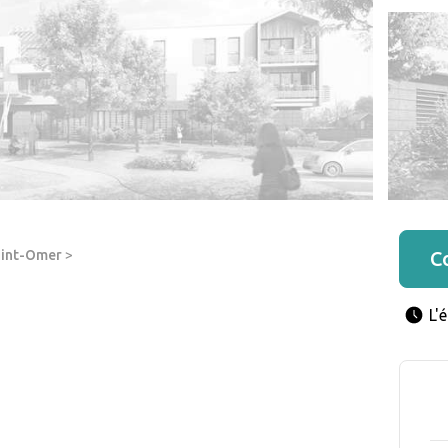
aint-Omer
>
C
L'