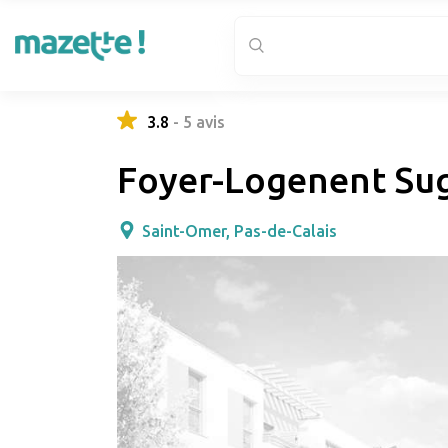
3.8
-
5
avis
Foyer-Logenent Su
Saint-Omer, Pas-de-Calais