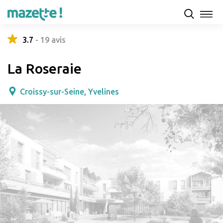
Présentation
Capacités d'accueil & tarifs
Avis
3.7
-
19
avis
La Roseraie
Croissy-sur-Seine, Yvelines