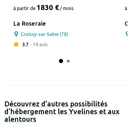
1830 €
à partir de
/ mois
à p
La Roseraie
Ca
Croissy-sur-Seine (78)
3.7
- 19 avis
Découvrez d’autres possibilités
d’hébergement les Yvelines et aux
alentours