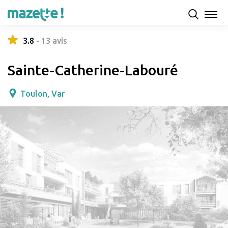
Présentation
Capacités d'accueil & tarifs
Avis
3.8
-
13
avis
Sainte-Catherine-Labouré
Toulon, Var