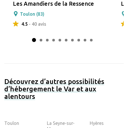
Les Amandiers de la Ressence
La
Toulon (83)
4.5
- 40 avis
Découvrez d’autres possibilités
d’hébergement le Var et aux
alentours
Toulon
La Seyne-sur-
Hyères