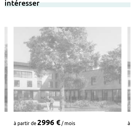
intéresser
2996 €
à partir de
/ mois
à p