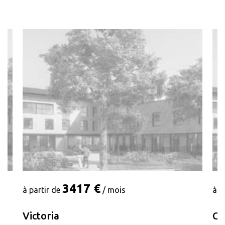
3417 €
à partir de
/ mois
à p
Victoria
Ca