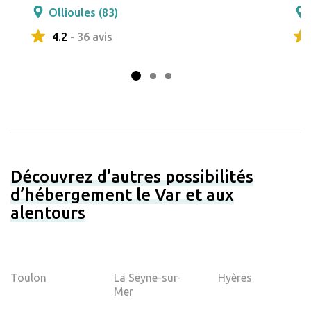
Ollioules (83)
4.2
- 36 avis
Découvrez d’autres possibilités
d’hébergement le Var et aux
alentours
Toulon
La Seyne-sur-
Hyères
Mer