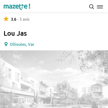
Présentation
Capacités d'accueil & tarifs
Avis
3.6
-
5
avis
Lou Jas
Ollioules, Var