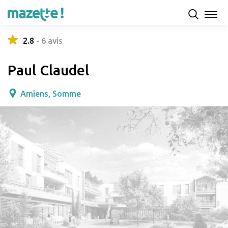
Présentation
Capacités d'accueil & tarifs
Avis
2.8
-
6
avis
Paul Claudel
Amiens, Somme