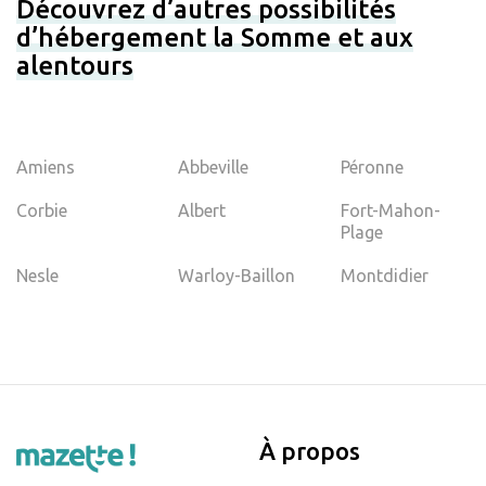
Découvrez d’autres possibilités
d’hébergement la Somme et aux
alentours
Amiens
Abbeville
Péronne
Corbie
Albert
Fort-Mahon-
Plage
Nesle
Warloy-Baillon
Montdidier
À propos