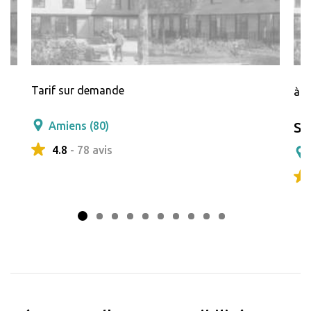
Tarif sur demande
à p
Amiens (80)
Sa
4.8
- 78 avis