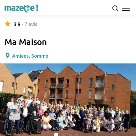
Présentation
Capacités d'accueil & tarifs
Avis
3.9
-
7
avis
Ma Maison
Amiens, Somme