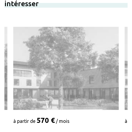
intéresser
570 €
à partir de
/ mois
à p