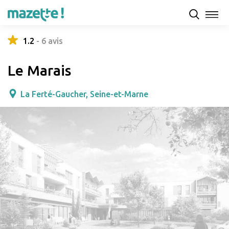
Présentation
Capacités d'accueil & tarifs
Avis
1.2
-
6
avis
Le Marais
La Ferté-Gaucher, Seine-et-Marne