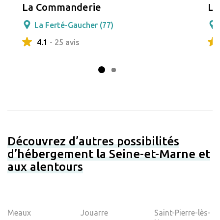
La Commanderie
Le
La Ferté-Gaucher (77)
4.1
- 25 avis
Découvrez d’autres possibilités
d’hébergement la Seine-et-Marne et
aux alentours
Meaux
Jouarre
Saint-Pierre-lès-