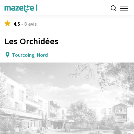
Présentation
Capacités d'accueil & tarifs
Avis
4.5
-
8
avis
Les Orchidées
Tourcoing, Nord