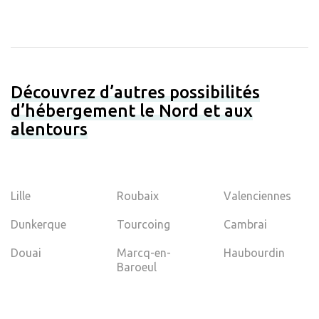
Découvrez d’autres possibilités
d’hébergement le Nord et aux
alentours
Lille
Roubaix
Valenciennes
Dunkerque
Tourcoing
Cambrai
Douai
Marcq-en-
Haubourdin
Baroeul