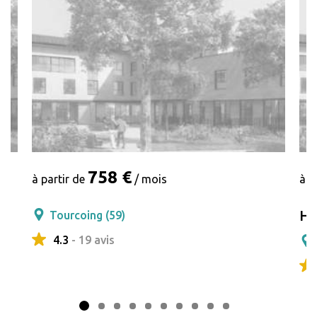
758 €
à partir de
/ mois
à p
He
Tourcoing (59)
4.3
- 19 avis