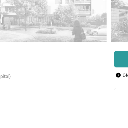
L'
pital)