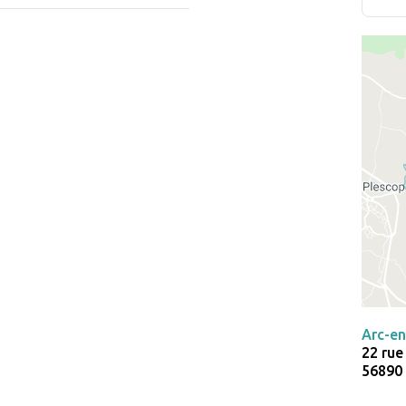
Arc-en
22 rue
56890 