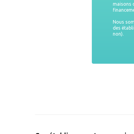
maisons d
financeme
Nous somm
des établ
non).