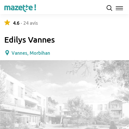
Présentation
Capacités d'accueil & tarifs
Avis
4.6
-
24
avis
Edilys Vannes
Vannes, Morbihan