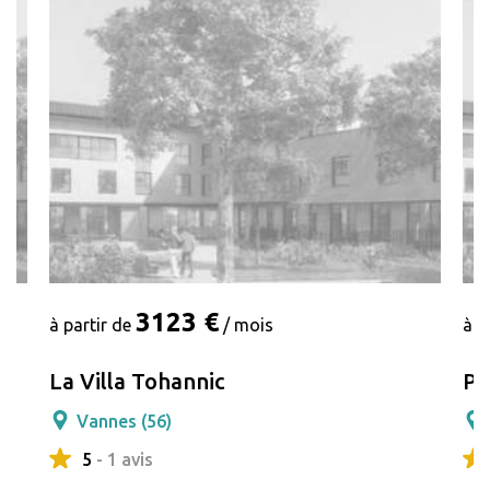
3123 €
à partir de
/ mois
à p
La Villa Tohannic
Pa
Vannes (56)
5
- 1 avis