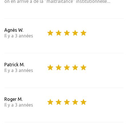
on en arrive à de la "maltraitance" institutionnelle....
Agnès W.
Il y a 3 années
Patrick M.
Il y a 3 années
Roger M.
Il y a 3 années