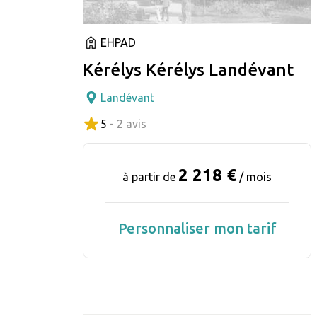
EHPAD
Kérélys Kérélys Landévant
Landévant
5
- 2 avis
2 218 €
à partir de
/ mois
Personnaliser mon tarif