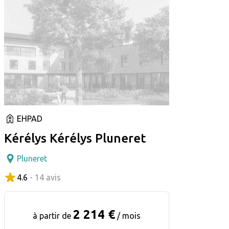
EHPAD
Kérélys Kérélys Pluneret
Pluneret
4.6
- 14 avis
2 214 €
à partir de
/ mois