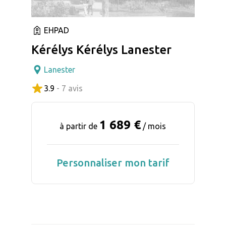
EHPAD
Kérélys Kérélys Lanester
Lanester
3.9
- 7 avis
1 689 €
à partir de
/ mois
Personnaliser mon tarif