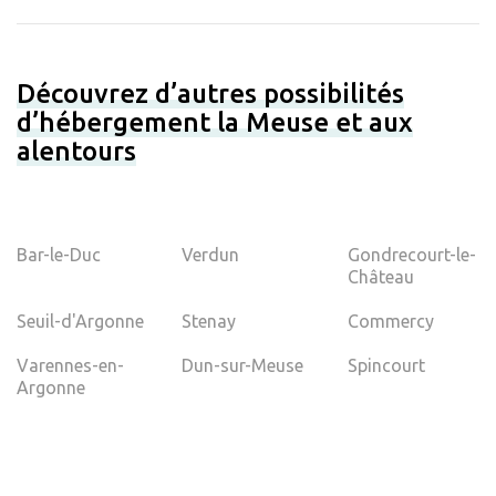
Découvrez d’autres possibilités
d’hébergement la Meuse et aux
alentours
Bar-le-Duc
Verdun
Gondrecourt-le-
Château
Seuil-d'Argonne
Stenay
Commercy
Varennes-en-
Dun-sur-Meuse
Spincourt
Argonne