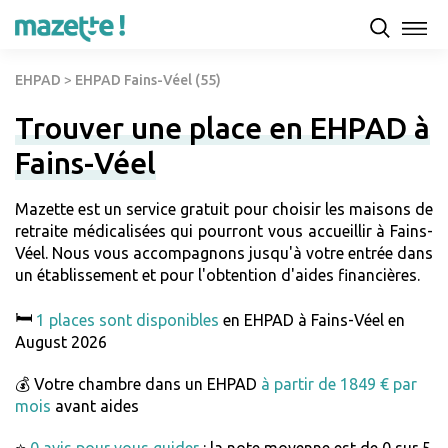
EHPAD
>
EHPAD Fains-Véel (55)
Trouver une place en EHPAD à
Fains-Véel
Mazette est un service gratuit pour choisir les maisons de
retraite médicalisées qui pourront vous accueillir à Fains-
Véel. Nous vous accompagnons jusqu'à votre entrée dans
un établissement et pour l'obtention d'aides financières.
🛏️
1 places sont disponibles
en EHPAD à Fains-Véel en
August 2026
💰 Votre chambre dans un EHPAD
à partir de 1849 € par
mois
avant aides
⭐
0 avis pour vous guider
: la note moyenne est de 0 sur 5