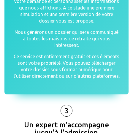
votre demande et personnaliser les informations
que nous affichons. A ce stade une première
simulation et une première version de votre
dossier vous est proposé.
Nous générons un dossier qui sera communiqué
à toutes les maisons de retraite qui vous
intéressent.
Ce service est entièrement gratuit et ces éléments
sont votre propriété. Vous pouvez télécharger
votre dossier sous format numérique pour
l'utiliser directement ou sur d'autres plateformes.
3
Un expert m'accompagne
jusqu'à l'admission