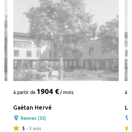
1904 €
à partir de
/ mois
à p
Gaëtan Hervé
Le
Rennes (35)
5
- 3 avis