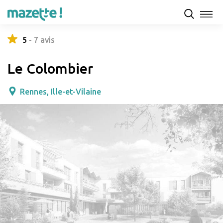
Présentation
Capacités d'accueil & tarifs
Avis
5
-
7
avis
Le Colombier
Rennes, Ille-et-Vilaine