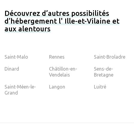
Découvrez d’autres possibilités
d’hébergement l' Ille-et-Vilaine et
aux alentours
Saint-Malo
Rennes
Saint-Broladre
Dinard
Châtillon-en-
Sens-de-
Vendelais
Bretagne
Saint-Méen-le-
Langon
Luitré
Grand