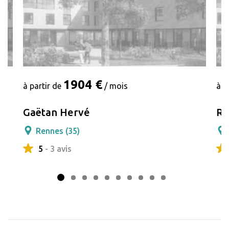
1904 €
à partir de
/ mois
à p
Gaëtan Hervé
Re
Rennes (35)
5
- 3 avis