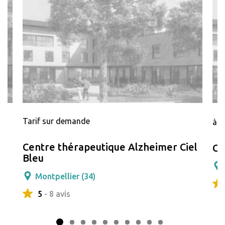
Tarif sur demande
à p
Centre thérapeutique Alzheimer Ciel
Ce
Bleu
Montpellier (34)
5
- 8 avis