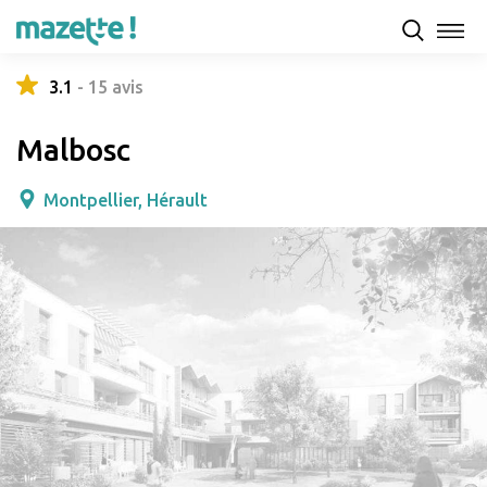
Présentation
Capacités d'accueil & tarifs
Avis
3.1
-
15
avis
Malbosc
Montpellier, Hérault