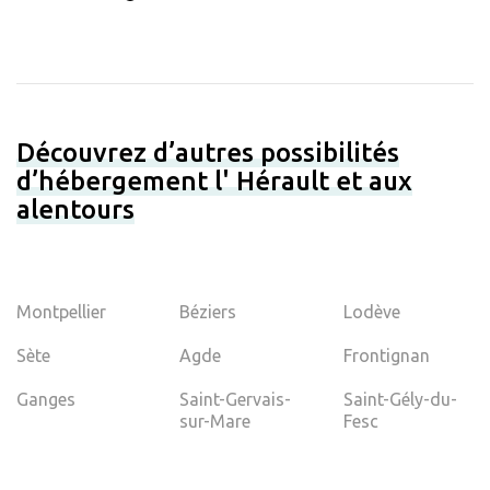
Découvrez d’autres possibilités
d’hébergement l' Hérault et aux
alentours
Montpellier
Béziers
Lodève
Sète
Agde
Frontignan
Ganges
Saint-Gervais-
Saint-Gély-du-
sur-Mare
Fesc