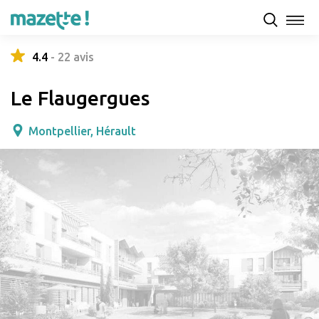
Présentation
Capacités d'accueil & tarifs
Avis
4.4
-
22
avis
Le Flaugergues
Montpellier, Hérault