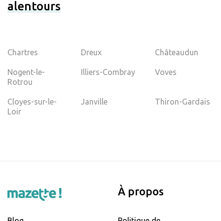
alentours
Chartres
Dreux
Châteaudun
Nogent-le-
Illiers-Combray
Voves
Rotrou
Cloyes-sur-le-
Janville
Thiron-Gardais
Loir
À propos
Blog
Politique de