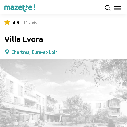
Présentation
Capacités d'accueil & tarifs
Avis
4.6
-
11
avis
Villa Evora
Chartres, Eure-et-Loir