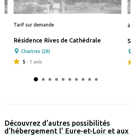
Tarif sur demande
à p
Résidence Rives de Cathédrale
Si
Chartres (28)
5
- 1 avis
Découvrez d’autres possibilités
d’hébergement l' Eure-et-Loir et aux