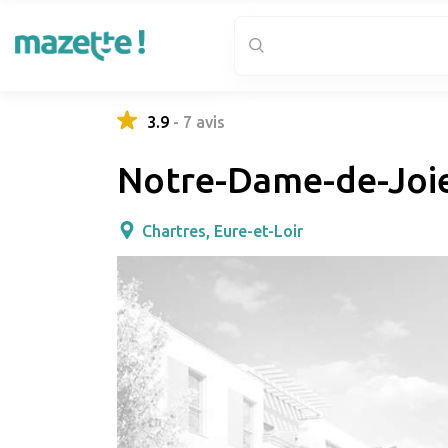
3.9
-
7
avis
Notre-Dame-de-Joi
Chartres, Eure-et-Loir