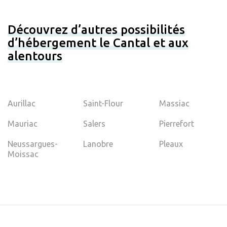
Découvrez d’autres possibilités
d’hébergement le Cantal et aux
alentours
Aurillac
Saint-Flour
Massiac
Mauriac
Salers
Pierrefort
Neussargues-
Lanobre
Pleaux
Moissac