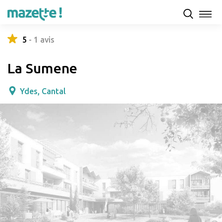
Présentation
Capacités d'accueil & tarifs
Avis
5
-
1
avis
La Sumene
Ydes, Cantal