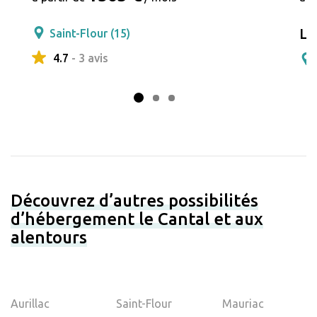
La
Saint-Flour (15)
4.7
- 3 avis
Découvrez d’autres possibilités
d’hébergement le Cantal et aux
alentours
Aurillac
Saint-Flour
Mauriac