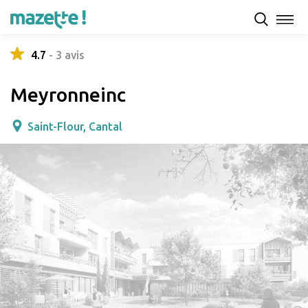
Présentation
Capacités d'accueil & tarifs
Avis
4.7
-
3
avis
Meyronneinc
Saint-Flour, Cantal