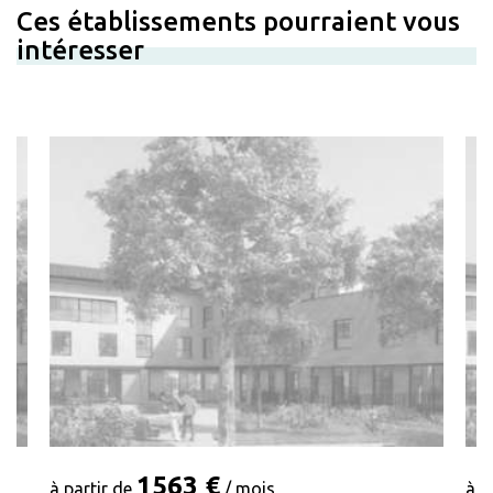
Ces établissements pourraient vous
intéresser
1563 €
à partir de
/ mois
à p