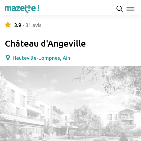
Présentation
Capacités d'accueil & tarifs
Avis
3.9
-
31
avis
Château d'Angeville
Hauteville-Lompnes, Ain