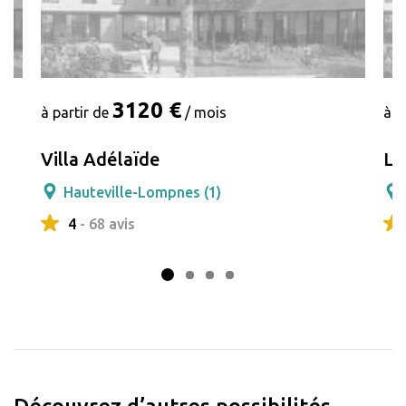
3120 €
à partir de
/ mois
à p
Villa Adélaïde
Le
Hauteville-Lompnes (1)
4
- 68 avis