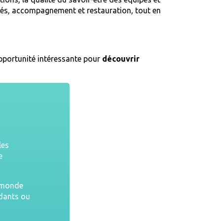
vités, accompagnement et restauration, tout en
opportunité intéressante pour
découvrir
les
e
u monde
ndants ou