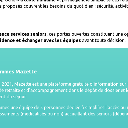
es proposés couvrent les besoins du quotidien : sécurité, acti
ence services seniors
, ces portes ouvertes constituent une 
idence et échanger avec les équipes
avant toute décision.
ommes Mazette
n 2021, Mazette est une plateforme gratuite d'information sur 
e retraite et d'accompagnement dans le dépôt de dossier et l
nt du séjour.
es une équipe de 5 personnes dédiée à simplifier l'accès a
issements (médicalisés ou non) accueillant des seniors (dépe