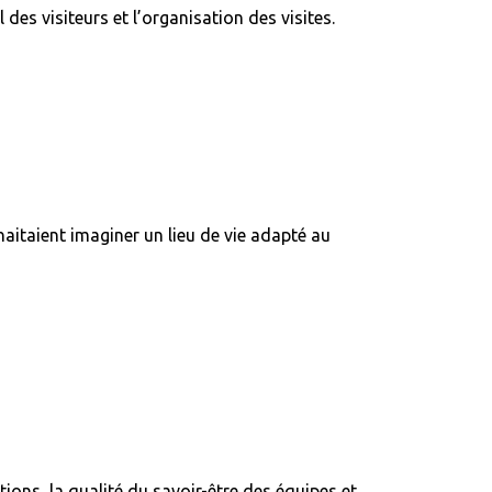
il des visiteurs et l’organisation des visites.
haitaient imaginer un lieu de vie adapté au
lations, la qualité du savoir-être des équipes et