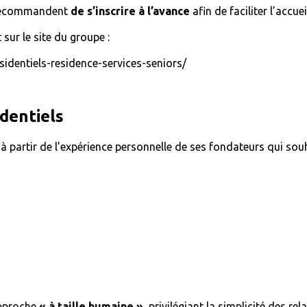
rs recommandent
de s’inscrire à l’avance
afin de faciliter l’accue
 sur le site du groupe :
sidentiels-residence-services-seniors/
dentiels
, à partir de l’expérience personnelle de ses fondateurs qui sou
approche
« à taille humaine »
, privilégiant la simplicité des re