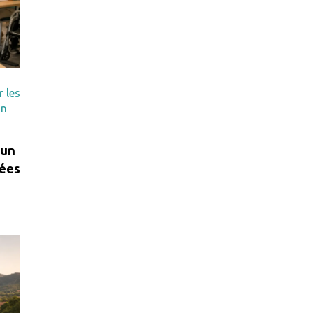
r les
on
 un
gées