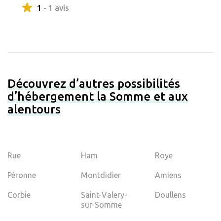
1
- 1 avis
Découvrez d’autres possibilités
d’hébergement la Somme et aux
alentours
Rue
Ham
Roye
Péronne
Montdidier
Amiens
Corbie
Saint-Valery-
Doullens
sur-Somme