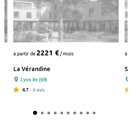
2221 €
à partir de
/ mois
à p
La Vérandine
Sa
Lyon 8e (69)
4.7
- 6 avis