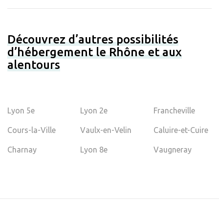
Découvrez d’autres possibilités
d’hébergement le Rhône et aux
alentours
Lyon 5e
Lyon 2e
Francheville
Cours-la-Ville
Vaulx-en-Velin
Caluire-et-Cuire
Charnay
Lyon 8e
Vaugneray