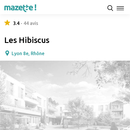
Présentation
Capacités d'accueil & tarifs
Avis
3.4
-
44
avis
Les Hibiscus
Lyon 8e, Rhône