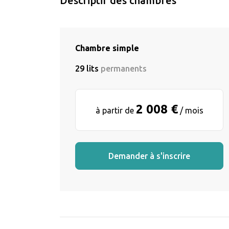
Descriptif des chambres
Chambre simple
29 lits
permanents
2 008 €
à partir de
/ mois
Demander à s'inscrire