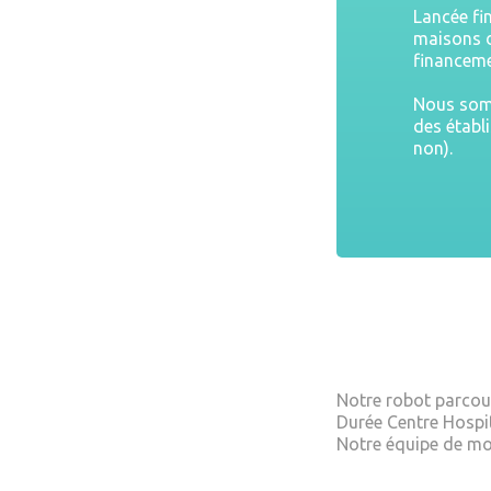
Lancée fi
maisons d
financeme
Nous somm
des établ
non).
Notre robot parcour
Durée Centre Hospit
Notre équipe de mo