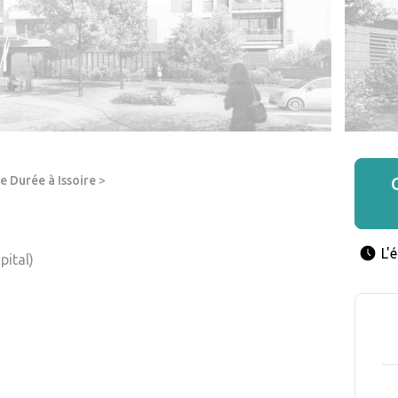
e Durée à Issoire
>
L'
pital)