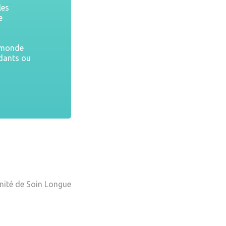
les
e
u monde
ndants ou
Unité de Soin Longue