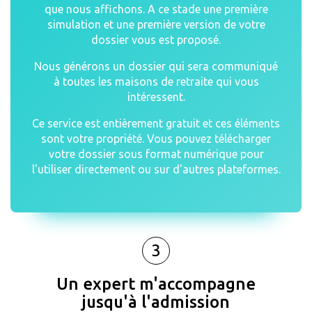
que nous affichons. A ce stade une première
simulation et une première version de votre
dossier vous est proposé.
Nous générons un dossier qui sera communiqué
à toutes les maisons de retraite qui vous
intéressent.
Ce service est entièrement gratuit et ces éléments
sont votre propriété. Vous pouvez télécharger
votre dossier sous format numérique pour
l'utiliser directement ou sur d'autres plateformes.
3
Un expert m'accompagne
jusqu'à l'admission