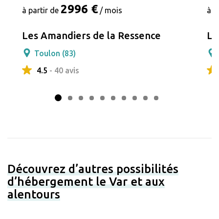
2996 €
à partir de
/ mois
à p
Les Amandiers de la Ressence
La
Toulon (83)
4.5
- 40 avis
Découvrez d’autres possibilités
d’hébergement le Var et aux
alentours