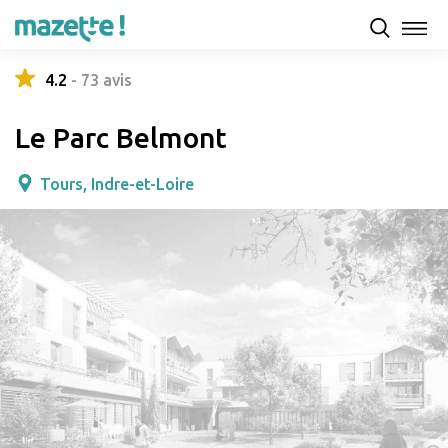
Présentation
Capacités d'accueil & tarifs
Avis
4.2
-
73
avis
Le Parc Belmont
Tours, Indre-et-Loire