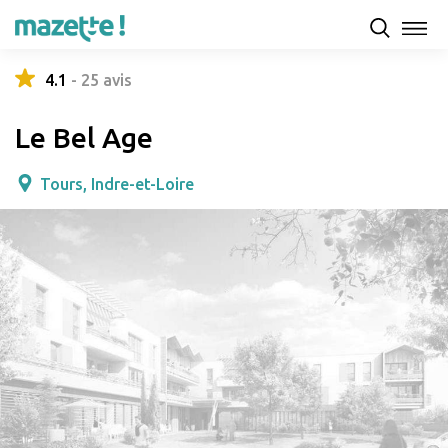
Présentation
Capacités d'accueil & tarifs
Avis
4.1
-
25
avis
Le Bel Age
Tours, Indre-et-Loire