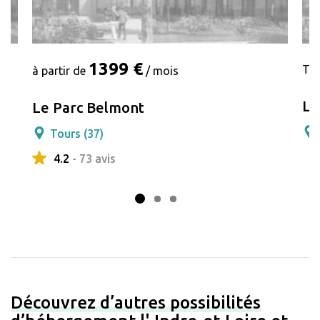
1399 €
Tar
à partir de
/ mois
La
Le Parc Belmont
Tours (37)
4.2
- 73 avis
Découvrez d’autres possibilités